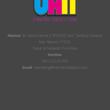
Alamat
: Jln Setia Darma 2, RT02/02 Kec. Tambun Selatan
Kab. Bekasi 17510.
Tepat di Sebelah Pos Polisi
Hotline
:
0813-2220-992
Email
: marketing@neonboxbekasi.com